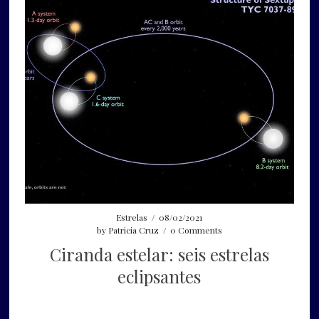
Estrelas
/
08/02/2021
by
Patricia Cruz
/
0 Comments
Ciranda estelar: seis estrelas
eclipsantes