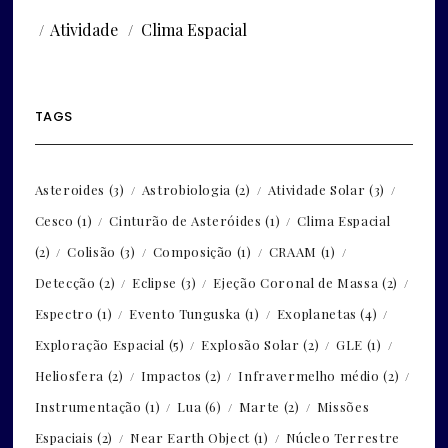
Atividade
Clima Espacial
TAGS
Asteroides
(3)
Astrobiologia
(2)
Atividade Solar
(3)
Cesco
(1)
Cinturão de Asteróides
(1)
Clima Espacial
(2)
Colisão
(3)
Composição
(1)
CRAAM
(1)
Detecção
(2)
Eclipse
(3)
Ejeção Coronal de Massa
(2)
Espectro
(1)
Evento Tunguska
(1)
Exoplanetas
(4)
Exploração Espacial
(5)
Explosão Solar
(2)
GLE
(1)
Heliosfera
(2)
Impactos
(2)
Infravermelho médio
(2)
Instrumentação
(1)
Lua
(6)
Marte
(2)
Missões
Espaciais
(2)
Near Earth Object
(1)
Núcleo Terrestre