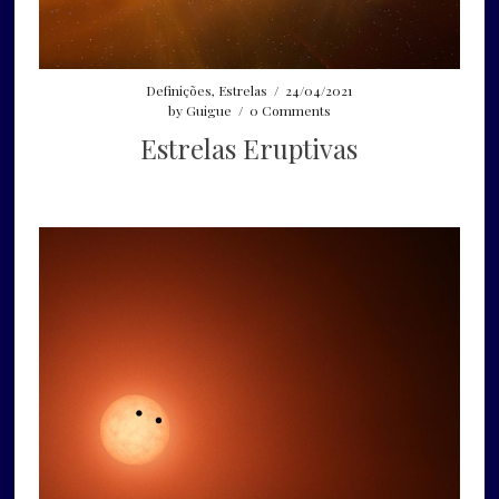
Definições
,
Estrelas
/
24/04/2021
by
Guigue
/
0 Comments
Estrelas Eruptivas