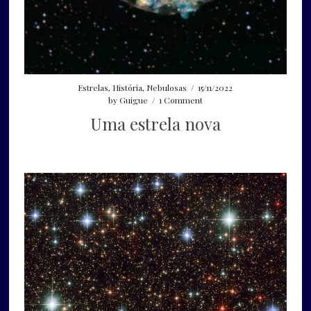
Estrelas
,
História
,
Nebulosas
/
15/11/2022
by
Guigue
/
1 Comment
Uma estrela nova