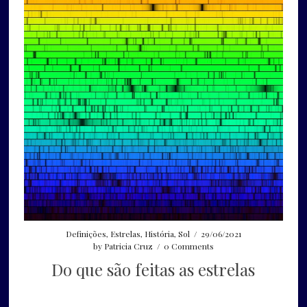
Definições
,
Estrelas
,
História
,
Sol
/
29/06/2021
by
Patricia Cruz
/
0 Comments
Do que são feitas as estrelas