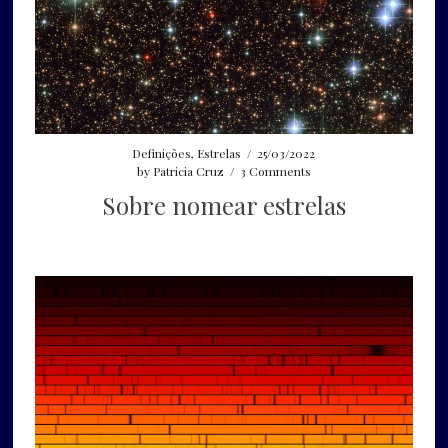
Definições
,
Estrelas
/
25/03/2022
by
Patricia Cruz
/
3 Comments
Sobre nomear estrelas