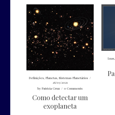
Luas
Pa
Definições
,
Planetas
,
Sistemas Planetários
/
26/03/2021
by
Patricia Cruz
/
0 Comments
Como detectar um
exoplaneta