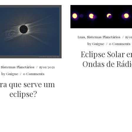
Luas
,
Sistemas Planetários
/
15/0
by
Guigue
/
0 Comments
Eclipse Solar 
Ondas de Rádi
,
Sistemas Planetários
/
15/01/2021
by
Guigue
/
0 Comments
ra que serve um
eclipse?