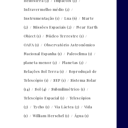
Heliosfera
(2)
Impactos
(2)
Infravermelho médio
(2)
Instrumentação
(1)
Lua
(6)
Marte
(2)
Missões Espaciais
(2)
Near Earth
Object
(1)
Núcleo Terrestre
(1)
OAFA
(1)
Observatório Astronômico
Nacional Espanha
(1)
Paleoclima
(1)
planeta menor
(2)
Planetas
(2)
Relações Sol Terra
(1)
Reproduçaõ de
Telescópio
(1)
SEP
(1)
Sistema Solar
(14)
Sol
(4)
Submilimétrico
(1)
Telescópio Espacial
(1)
Telescópios
(2)
Tycho
(1)
Via Láctea
(2)
Vida
(1)
William Herschel
(1)
Água
(1)