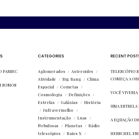
S
CATEGORIES
RECENT POST
O PARSEC
Aglomerados
Asteroides
TELESCÓPIO S
COMEÇA A OB
Atividade
Big Bang
Clima
 SOMOS
Espacial
Cometas
VOCÊ VIVERIA
Cosmologia
Definições
Estrelas
Galáxias
História
UMA ESTRELA
Infravermelho
Instrumentação
Luas
A EQUAÇÃO D
Nebulosas
Planetas
Rádio
telescópios
Raios X
HERSCHEL EM