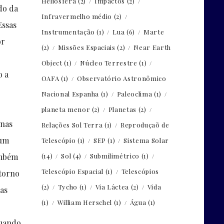
Heliosfera
(2)
Impactos
(2)
do da
Infravermelho médio
(2)
Essas
Instrumentação
(1)
Lua
(6)
Marte
or
(2)
Missões Espaciais
(2)
Near Earth
Object
(1)
Núcleo Terrestre
(1)
o a
OAFA
(1)
Observatório Astronômico
Nacional Espanha
(1)
Paleoclima
(1)
planeta menor
(2)
Planetas
(2)
nas
Relações Sol Terra
(1)
Reproduçaõ de
 um
Telescópio
(1)
SEP
(1)
Sistema Solar
ambém
(14)
Sol
(4)
Submilimétrico
(1)
Telescópio Espacial
(1)
Telescópios
 torno
(2)
Tycho
(1)
Via Láctea
(2)
Vida
has
(1)
William Herschel
(1)
Água
(1)
quando