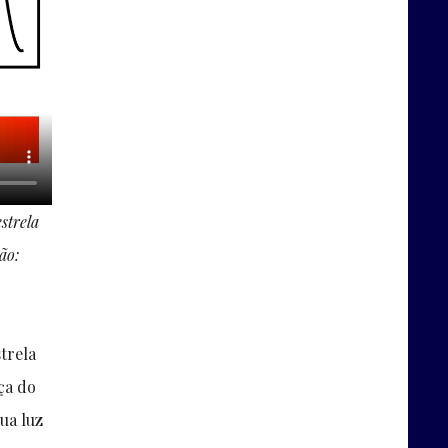
strela
ão:
strela
ça do
ua luz