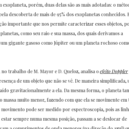
m exoplaneta, porém, duas delas são as mais adotadas: o méto
s pela descoberta de mais de 95% dos exoplanetas conhecidos. 
ão importante que nos permite caracterizar esses objetos, p
planetas, como seu raio e sua massa, dos quais derivamos a
é um gigante gasoso como Júpiter ou um planeta rochoso com
 no trabalho de M. Mayor e D. Queloz, analisa o
efeito Doppler
resença de um objeto que não se vê. De maneira simplificada,
traído gravitacionalmente a ela. Da mesma forma, o planeta t
ndo massa muito menor, fazendo com que ela se movimente em
 movimento pode ser medido por espectroscopia, pois as lin
m estar sempre numa mesma posição, passam a se deslocar de
eslocam a comprimentos de onda menores (na direção do azul) 