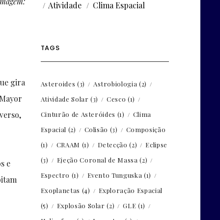
 imagem:
Atividade
Clima Espacial
TAGS
que gira
Asteroides
(3)
Astrobiologia
(2)
. Mayor
Atividade Solar
(3)
Cesco
(1)
verso,
Cinturão de Asteróides
(1)
Clima
Espacial
(2)
Colisão
(3)
Composição
(1)
CRAAM
(1)
Detecção
(2)
Eclipse
(3)
Ejeção Coronal de Massa
(2)
s e
Espectro
(1)
Evento Tunguska
(1)
bitam
Exoplanetas
(4)
Exploração Espacial
(5)
Explosão Solar
(2)
GLE
(1)