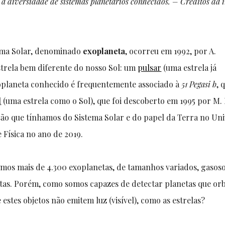
a a diversidade de sistemas planetários conhecidos. – Créditos da
tema Solar, denominado
exoplaneta
, ocorreu em 1992, por A.
estrela bem diferente do nosso Sol: um
pulsar
(uma estrela já
exoplaneta conhecido é frequentemente associado à
51 Pegasi b
, 
l
(uma estrela como o Sol), que foi descoberto em 1995 por M
visão que tínhamos do Sistema Solar e do papel da Terra no Uni
 Física no ano de 2019.
mos mais de 4.300 exoplanetas, de tamanhos variados, gasoso
tas. Porém, como somos capazes de detectar planetas que or
 estes objetos não emitem luz (visível), como as estrelas?