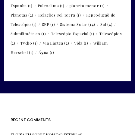
Espanha
(1)
Paleoclima
(1)
planeta menor
(2)
Planetas
(2)
Relações Sol Terra
(1)
Reproduçaõ de
Telescópio
(1)
SEP
(1)
Sistema Solar
(14)
Sol
(4)
Submilimétrico
(1)
Telescópio Espacial
(1)
Telescópios
(2)
Tycho
(1)
Via Láctea
(2)
Vida
(1)
William
Herschel
(1)
Água
(1)
RECENT COMMENTS
ELOISA
EM
SOBRE NOMEAR ESTRELAS