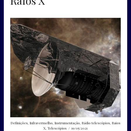
Raios X
Definições
,
Infravermelho
,
Instrumentação
,
Rádio telescópios
,
Raios
X
,
Telescópios
/
19/05/2021