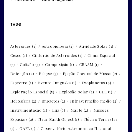
TAGS
Asteroides
(3)
Astrobiologia
(2)
Atividade Solar
(3)
Cesco
(1)
Cinturão de Asteróides
(1)
Clima Espacial
(2)
Colisão
(3)
Composição
(1)
CRAAM
(1)
Detecção
(2)
Eclipse
(3)
Ejeção Coronal de Massa
(2)
Espectro
(1)
Evento Tunguska
(1)
Exoplanetas
(4)
Exploração Espacial
(5)
Explosão Solar
(2)
GLE
(1)
Heliosfera
(2)
Impactos
(2)
Infravermelho médio
(2)
Instrumentação
(1)
Lua
(6)
Marte
(2)
Missões
Espaciais
(2)
Near Earth Object
(1)
Núcleo Terrestre
(1)
OAFA
(1)
Observatório Astronômico Nacional