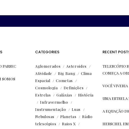
S
CATEGORIES
RECENT POST
O PARSEC
Aglomerados
Asteroides
TELESCÓPIO S
COMEÇA A OB
Atividade
Big Bang
Clima
 SOMOS
Espacial
Cometas
VOCÊ VIVERIA
Cosmologia
Definições
Estrelas
Galáxias
História
UMA ESTRELA
Infravermelho
Instrumentação
Luas
A EQUAÇÃO D
Nebulosas
Planetas
Rádio
telescópios
Raios X
HERSCHEL EM