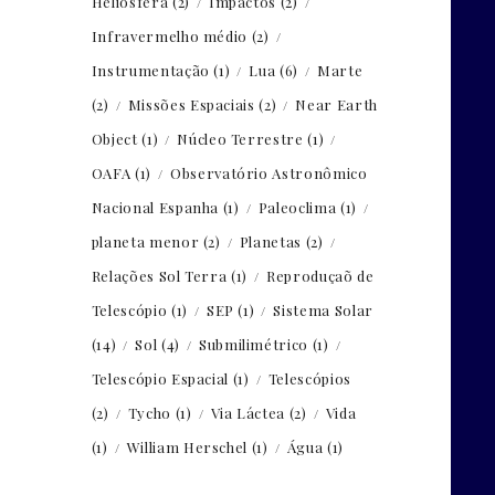
Heliosfera
(2)
Impactos
(2)
Infravermelho médio
(2)
Instrumentação
(1)
Lua
(6)
Marte
(2)
Missões Espaciais
(2)
Near Earth
Object
(1)
Núcleo Terrestre
(1)
OAFA
(1)
Observatório Astronômico
Nacional Espanha
(1)
Paleoclima
(1)
planeta menor
(2)
Planetas
(2)
Relações Sol Terra
(1)
Reproduçaõ de
Telescópio
(1)
SEP
(1)
Sistema Solar
(14)
Sol
(4)
Submilimétrico
(1)
Telescópio Espacial
(1)
Telescópios
(2)
Tycho
(1)
Via Láctea
(2)
Vida
(1)
William Herschel
(1)
Água
(1)