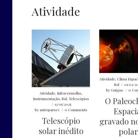
Atividade
Atividade
,
Clima Espaci
Sol
/
01/02/2
by
Guigue
/
0 Co
Atividade
,
Infravermelho
,
O Paleoc
Instrumentação
,
Sol
,
Telescópios
/
13/05/2025
Espaci
by
astroparsec
/
0 Comments
Telescópio
gravado no
solar inédito
pola