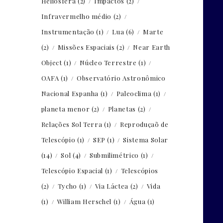
Heliosfera
(2)
Impactos
(2)
Infravermelho médio
(2)
Instrumentação
(1)
Lua
(6)
Marte
(2)
Missões Espaciais
(2)
Near Earth
Object
(1)
Núcleo Terrestre
(1)
OAFA
(1)
Observatório Astronômico
Nacional Espanha
(1)
Paleoclima
(1)
planeta menor
(2)
Planetas
(2)
Relações Sol Terra
(1)
Reproduçaõ de
Telescópio
(1)
SEP
(1)
Sistema Solar
(14)
Sol
(4)
Submilimétrico
(1)
Telescópio Espacial
(1)
Telescópios
(2)
Tycho
(1)
Via Láctea
(2)
Vida
(1)
William Herschel
(1)
Água
(1)