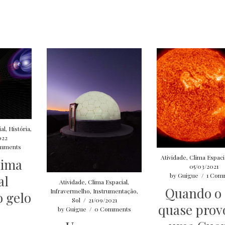
al
,
História
,
022
mments
Atividade
,
Clima Espaci
lima
05/03/2021
by
Guigue
/
1 Com
al
Atividade
,
Clima Espacial
,
Quando o 
Infravermelho
,
Instrumentação
,
 gelo
Sol
/
21/09/2021
quase prov
by
Guigue
/
0 Comments
r