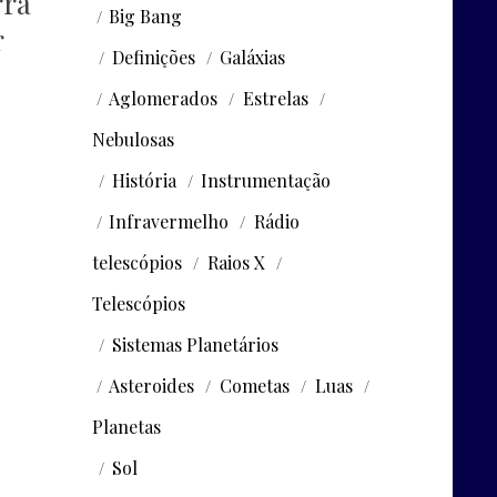
rra
Big Bang
r
Definições
Galáxias
Aglomerados
Estrelas
Nebulosas
História
Instrumentação
Infravermelho
Rádio
telescópios
Raios X
Telescópios
Sistemas Planetários
Asteroides
Cometas
Luas
Planetas
Sol