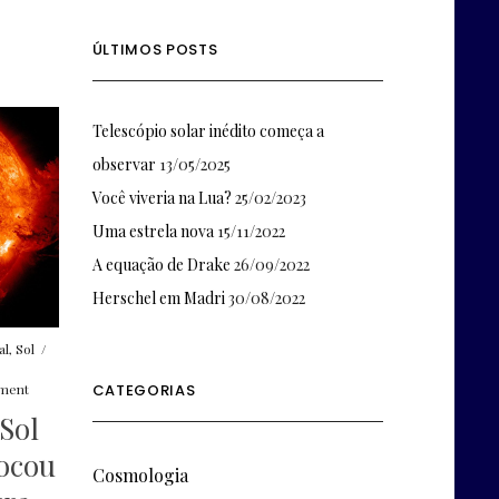
ÚLTIMOS POSTS
Telescópio solar inédito começa a
observar
13/05/2025
Você viveria na Lua?
25/02/2023
Uma estrela nova
15/11/2022
A equação de Drake
26/09/2022
Herschel em Madri
30/08/2022
al
,
Sol
/
ment
CATEGORIAS
Sol
ocou
Cosmologia