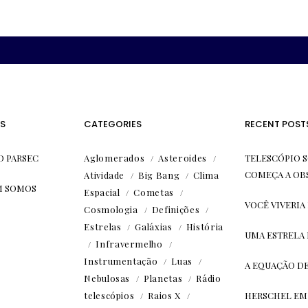
S
CATEGORIES
RECENT POST
O PARSEC
Aglomerados
Asteroides
TELESCÓPIO S
COMEÇA A OB
Atividade
Big Bang
Clima
 SOMOS
Espacial
Cometas
VOCÊ VIVERIA
Cosmologia
Definições
Estrelas
Galáxias
História
UMA ESTRELA
Infravermelho
Instrumentação
Luas
A EQUAÇÃO D
Nebulosas
Planetas
Rádio
telescópios
Raios X
HERSCHEL EM