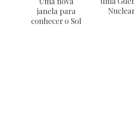
uma Gue
Uma nova
Nuclea
janela para
conhecer o Sol