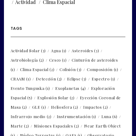
Actividad
Clima Espacial
TAGS
Actividad Solar
(3)
Agua
(1)
Asteroides
(3)
Astrobiología
(2)
Cesco
(1)
Cinturón de asteroides
(1)
Clima Espacial
(2)
Colisión
(3)
Composición
(1)
CRAAM
(1)
Detección
(2)
Eclipse
(3)
Espectro
(1)
Evento Tunguska
(1)
Exoplanetas
(4)
Exploración
Espacial
(5)
Explosión Solar
(2)
Eyección Coronal de
Masa
(2)
GLE
(1)
Heliosfera
(2)
Impactos
(2)
Infrarrojo medio
(2)
Instrumentación
(1)
Luna
(6)
Marte
(2)
Misiones Espaciales
(2)
Near Earth Object
(1)
Núcleo Terrestre
(1)
OAFA
(1)
Observatorio