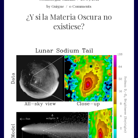
by
Guigue
/
0 Comments
¿Y si la Materia Oscura no
existiese?