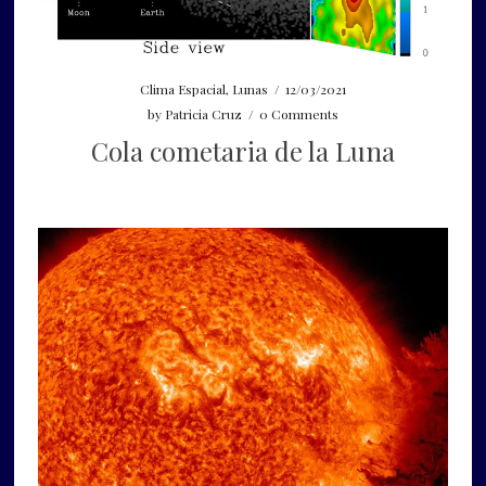
Clima Espacial
,
Lunas
/
12/03/2021
by
Patricia Cruz
/
0 Comments
Cola cometaria de la Luna