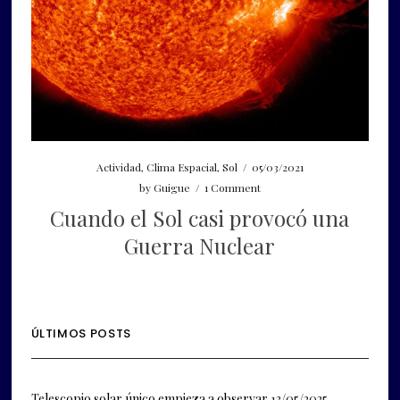
Actividad
,
Clima Espacial
,
Sol
/
05/03/2021
by
Guigue
/
1 Comment
Cuando el Sol casi provocó una
Guerra Nuclear
ÚLTIMOS POSTS
Telescopio solar único empieza a observar
13/05/2025