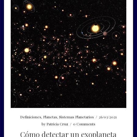
Definiciones
,
Planetas
,
Sistemas Planetarios
/
26/03/2021
by
Patricia Cruz
/
0 Comments
Cómo detectar un exoplaneta